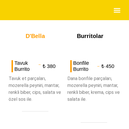
D'Bella
Burritolar
Tavuk
Bonfile
₺ 380
₺ 450
Burrito
Burrito
Tavuk et parçaları,
Dana bonfile parçaları,
mozerella peyniri, mantar,
mozerella peyniri, mantar,
renkli biber, cips, salata ve
renkli biber, krema, cips ve
özel sos ile.
salata ile.